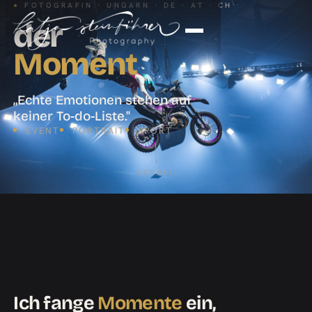
●
FOTOGRAFIN · UNGARN · DE · AT · CH
der
Moment
„Echte Emotionen stehen auf
keiner To-do-Liste."
EVENT
PORTRAIT
SPORT
SCROLL
Ich fange
Momente
ein,